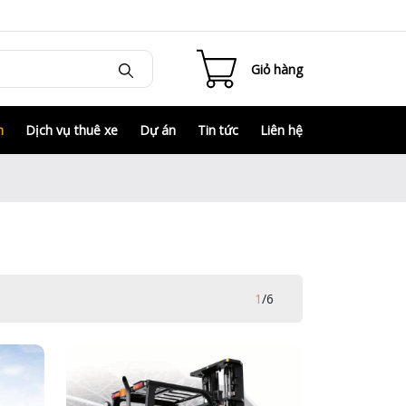
Giỏ hàng
m
Dịch vụ thuê xe
Dự án
Tin tức
Liên hệ
1
/
6