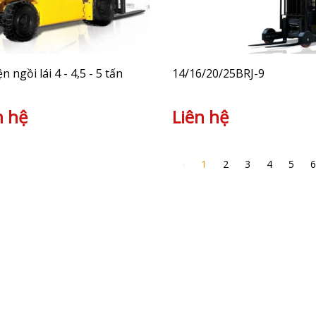
n ngồi lái 4 - 4,5 - 5 tấn
14/16/20/25BRJ-9
n hệ
Liên hệ
‹
1
2
3
4
5
6