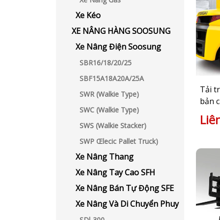
Xe Kéo
XE NÂNG HÀNG SOOSUNG
Xe Nâng Điện Soosung
SBR16/18/20/25
SBF15A18A20A/25A
Tải t
SWR (Walkie Type)
bản c
SWC (Walkie Type)
Liê
SWS (Walkie Stacker)
SWP Œlecic Pallet Truck)
Xe Nâng Thang
Xe Nâng Tay Cao SFH
Xe Nâng Bán Tự Động SFE
Xe Nâng Và Di Chuyển Phuy
SDl-300