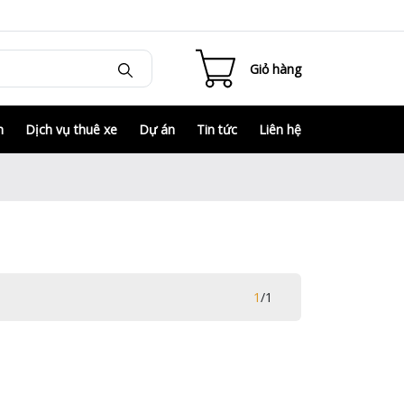
Giỏ hàng
m
Dịch vụ thuê xe
Dự án
Tin tức
Liên hệ
1
/
1