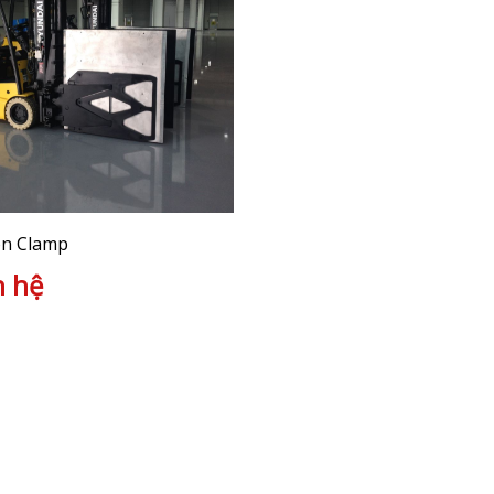
on Clamp
n hệ