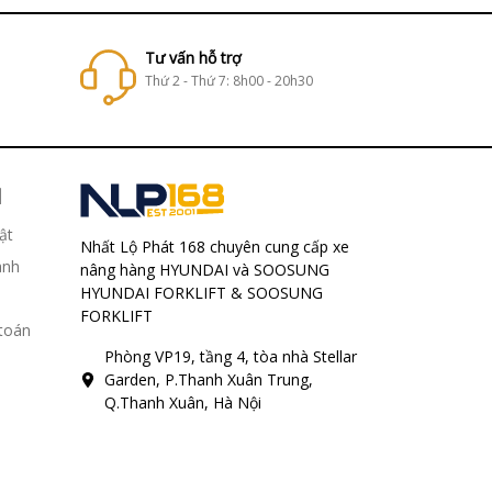
Tư vấn hỗ trợ
Thứ 2 - Thứ 7: 8h00 - 20h30
H
ật
Nhất Lộ Phát 168 chuyên cung cấp xe
ành
nâng hàng HYUNDAI và SOOSUNG
HYUNDAI FORKLIFT & SOOSUNG
FORKLIFT
 toán
Phòng VP19, tầng 4, tòa nhà Stellar
Garden, P.Thanh Xuân Trung,
Q.Thanh Xuân, Hà Nội
093.208.1688
duynl@1688.com.vn