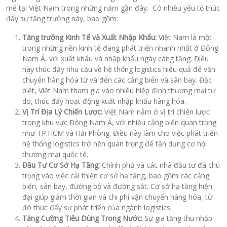
mẽ tại Việt Nam trong những năm gần đây. Có nhiều yếu tố thúc
đẩy sự tăng trưởng này, bao gồm:
Tăng trưởng Kinh Tế và Xuất Nhập Khẩu:
Việt Nam là một
trong những nền kinh tế đang phát triển nhanh nhất ở Đông
Nam Á, với xuất khẩu và nhập khẩu ngày càng tăng. Điều
này thúc đẩy nhu cầu về hệ thống logistics hiệu quả để vận
chuyển hàng hóa từ và đến các cảng biển và sân bay. Đặc
biệt, Việt Nam tham gia vào nhiều hiệp định thương mại tự
do, thúc đẩy hoạt động xuất nhập khẩu hàng hóa.
Vị Trí Địa Lý Chiến Lược:
Việt Nam nằm ở vị trí chiến lược
trong khu vực Đông Nam Á, với nhiều cảng biển quan trọng
như TP.HCM và Hải Phòng. Điều này làm cho việc phát triển
hệ thống logistics trở nên quan trọng để tận dụng cơ hội
thương mại quốc tế.
Đầu Tư Cơ Sở Hạ Tầng:
Chính phủ và các nhà đầu tư đã chú
trọng vào việc cải thiện cơ sở hạ tầng, bao gồm các cảng
biển, sân bay, đường bộ và đường sắt. Cơ sở hạ tầng hiện
đại giúp giảm thời gian và chi phí vận chuyển hàng hóa, từ
đó thúc đẩy sự phát triển của ngành logistics.
Tăng Cường Tiêu Dùng Trong Nước:
Sự gia tăng thu nhập