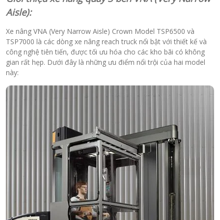
Aisle):
Xe nâng VNA (Very Narrow Aisle) Crown Model TSP6500 và
TSP7000 là các dòng xe nâng reach truck nổi bật với thiết kế và
công nghệ tiên tiến, được tối ưu hóa cho các kho bãi có không
gian rất hẹp. Dưới đây là những ưu điểm nổi trội của hai model
này: