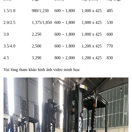
1.5/1.8
980/1,230
600 ~ 1,800
1,000 x 425
485
2.0/2.5
1,375/1,850
600 ~ 1,800
1,000 x 425
530
3.0
2,250
600 ~ 1,800
1,000 x 425
600
3.5/4.0
2,500
600 ~ 1,800
1,200 x 425
770
4.5
3,290
800 ~ 2,000
1,200 x 425
830
Vui lòng tham khảo hình ảnh video minh họa: